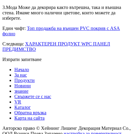
3.Мода Може да декорира както вътрешна, така и външна
стена. Имаме много налични цветове, които можете да
изберете.
Един чифт:
Топ продажба на външен PVC покрив с ASA
фолио
Следваща:
ХАРАКТЕРЕН ПРОДУКТ WPC ПАНЕЛ
ПРЕДИМСТВО
Изпрати запитване
Начало
За нас
Продукти
Новини
знание
Свържете се с нас
VR
Каталог
Обратна връзка
Карта на сайта
Авторско право © Хейнинг Лишенг Декорация Материал Co.,
ООД Всички Права Запазено.
настройка за поверителност