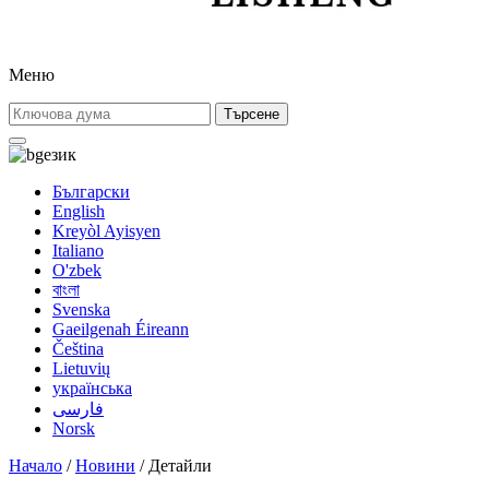
Меню
Търсене
език
Български
English
Kreyòl Ayisyen
Italiano
O'zbek
বাংলা
Svenska
Gaeilgenah Éireann
Čeština
Lietuvių
українська
فارسی
Norsk
Начало
/
Новини
/ Детайли