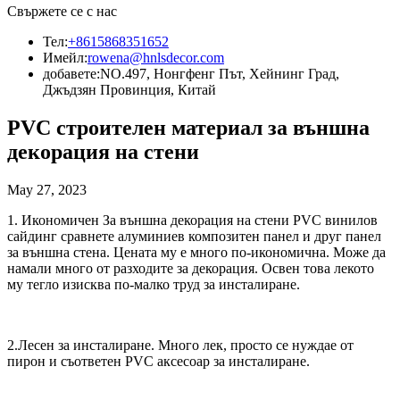
Свържете се с нас
Тел:
+8615868351652
Имейл:
rowena@hnlsdecor.com
добавете:
NO.497, Нонгфенг Път, Хейнинг Град,
Джъдзян Провинция, Китай
PVC строителен материал за външна
декорация на стени
May 27, 2023
1. Икономичен За външна декорация на стени PVC винилов
сайдинг сравнете алуминиев композитен панел и друг панел
за външна стена. Цената му е много по-икономична. Може да
намали много от разходите за декорация. Освен това лекото
му тегло изисква по-малко труд за инсталиране.
2.Лесен за инсталиране. Много лек, просто се нуждае от
пирон и съответен PVC аксесоар за инсталиране.