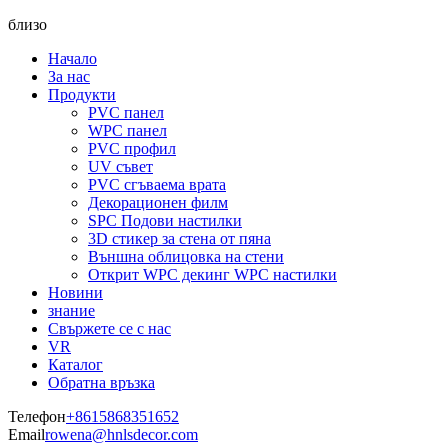
близо
Начало
За нас
Продукти
PVC панел
WPC панел
PVC профил
UV съвет
PVC сгъваема врата
Декорационен филм
SPC Подови настилки
3D стикер за стена от пяна
Външна облицовка на стени
Открит WPC декинг WPC настилки
Новини
знание
Свържете се с нас
VR
Каталог
Обратна връзка
Телефон
+8615868351652
Email
rowena@hnlsdecor.com